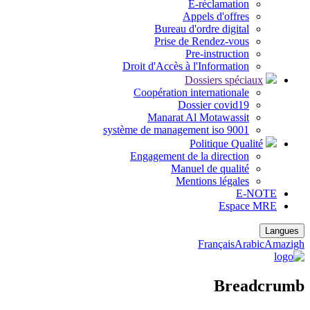
E-réclamation
Appels d'offres
Bureau d'ordre digital
Prise de Rendez-vous
Pre-instruction
Droit d'Accès à l'Information
Dossiers spéciaux
Coopération internationale
Dossier covid19
Manarat Al Motawassit
système de management iso 9001
Politique Qualité
Engagement de la direction
Manuel de qualité
Mentions légales
E-NOTE
Espace MRE
Langues
Français
Arabic
Amazigh
Breadcrumb