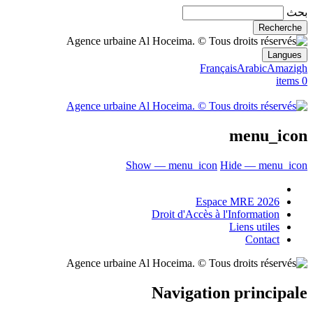
Français
A
me
Show — menu_icon
Hide
Espace MR
Droit d'Accès à l'Inf
Lien
Navigation p