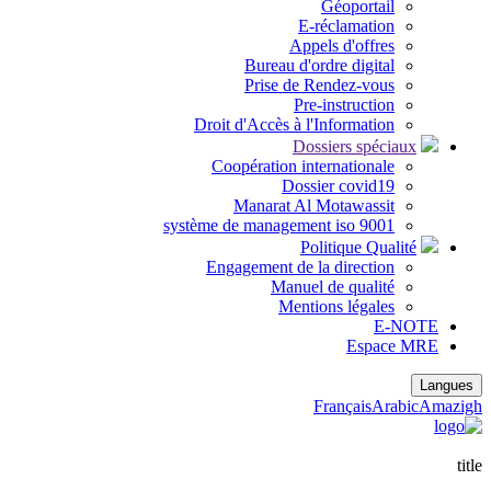
Géoporta
E-réclamati
Appels d'offr
Bureau d'ordre digit
Prise de Rendez-vo
Pre-instructi
Droit d'Accès à l'Informati
Dossiers spé
Coopération internationa
Dossier covid
Manarat Al Motawassi
système de management iso 900
Politique Qu
Engagement de la directi
Manuel de quali
Mentions légal
E
Espa
Français
A