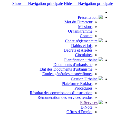
Show — Navigation principale
Hide — Navigati
Présent
Mot du Directe
Mission
Organigramm
Contac
Cadre réglemen
Dahirs et lo
Décrets et Arrêt
Circulair
Planification ur
Documents d'urbanism
Etat des Documents d'urbanis
Etudes générales et spécifiqu
Gestion Urb
Plateforme Rokha
Procédure
Résultat des commissions d’instructi
Rémunération des services rend
E-Serv
E-Not
Offres d'Empl