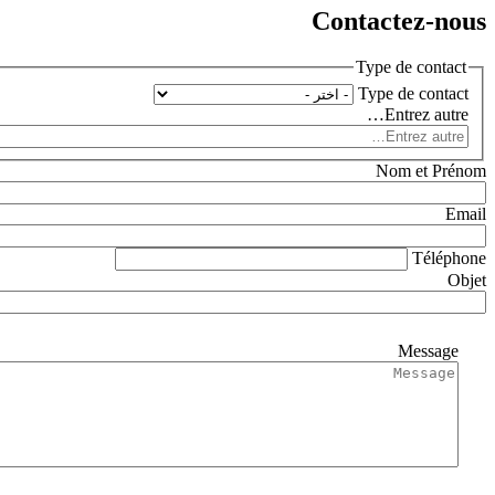
Contac
Type
Type
N