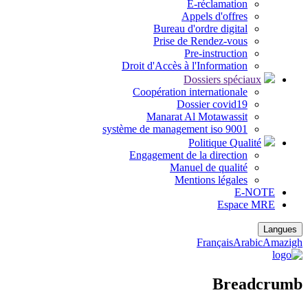
E-réclamation
Appels d'offres
Bureau d'ordre digital
Prise de Rendez-vous
Pre-instruction
Droit d'Accès à l'Information
Dossiers spéciaux
Coopération internationale
Dossier covid19
Manarat Al Motawassit
système de management iso 9001
Politique Qualité
Engagement de la direction
Manuel de qualité
Mentions légales
E-NOTE
Espace MRE
Langues
Français
Arabic
Amazigh
Breadcrumb