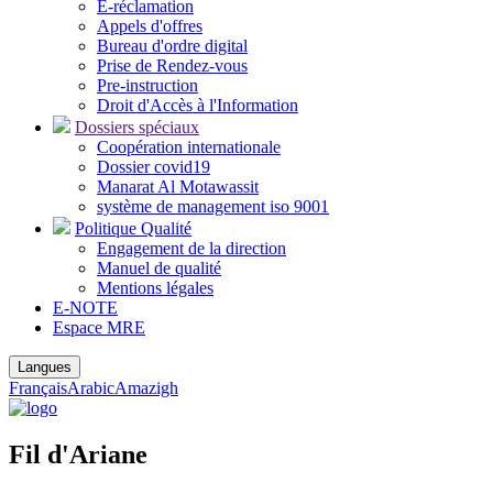
E-réclamation
Appels d'offres
Bureau d'ordre digital
Prise de Rendez-vous
Pre-instruction
Droit d'Accès à l'Information
Dossiers spéciaux
Coopération internationale
Dossier covid19
Manarat Al Motawassit
système de management iso 9001
Politique Qualité
Engagement de la direction
Manuel de qualité
Mentions légales
E-NOTE
Espace MRE
Langues
Français
Arabic
Amazigh
Fil d'Ariane