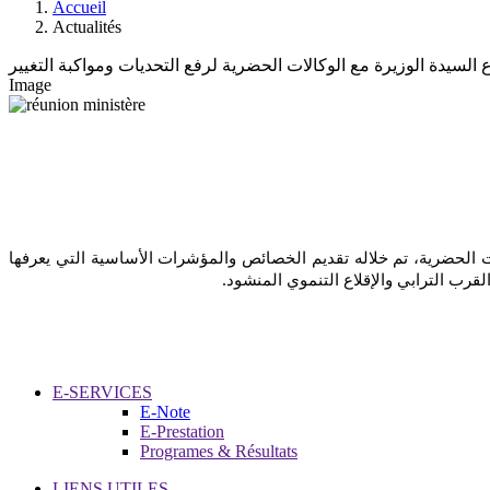
Accueil
Actualités
 السيدة الوزيرة مع الوكالات الحضرية لرفع التحديات ومواكبة التغيير
Image
ترأست السيدة فاطمة الزهراء المنصوري، وزيرة إعداد التراب الوطني والتعمير والإسكان وسياسة المدينة، اجتماعا  مع مديرات و مديري الوكالات الحضرية، تم خلاله تقديم الخصائص والمؤشرات الأساسية التي يعرفها 
القرب الترابي والإقلاع التنموي المنشود
E-SERVICES
E-Note
E-Prestation
Programes & Résultats
LIENS UTILES