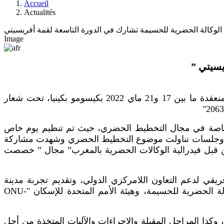
Accueil
Actualités
الوكالة الحضرية للحسيمة تشارك في الدورة التاسعة لقمة أفريسيتي
Image
فريسيتي
شاركت الوكالة الحضرية للحسيمة في فعاليات الدورة التاسعة لقمة ” أفريسيتي ” المنعقدة ما بين 17 و21 ماي 2022 بكيسومو بكينيا، تحت شعار
 خاصة في مجال التخطيط الحضري، حيث تم تنظيم يوم خاص
نشطة وجلسات تناولت موضوع التخطيط الحضري وشهدت مشاركة
ن قبل فيدرالية الوكالات الحضرية بالمغرب” مجال ” خصصت
ي لدعم التعاون اللامركزي الدولي، وتقديم تجربة مدينة
الحسيمة في الشراكة التي تربطها بجماعة أبومي كلافي من البنين بمواكبة من الوكالة الحضرية للحسيمة، وهيئة الأمم المتحدة للإسكان "ONU-
وكذا المراحل المقبلة والإجراءات والآليات المتخذة من أجل