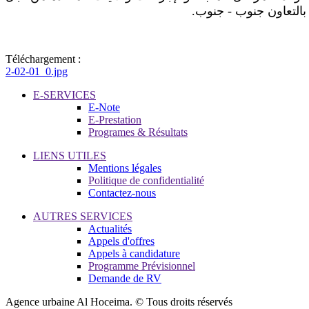
ض بالتعاون جنوب - جنوب
Téléchargement :
2-02-01_0.jpg
E-SERVICES
E-Note
E-Prestation
Programes & Résultats
LIENS UTILES
Mentions légales
Politique de confidentialité
Contactez-nous
AUTRES SERVICES
Actualités
Appels d'offres
Appels à candidature
Programme Prévisionnel
Demande de RV
Agence urbaine Al Hoceima. © Tous droits réservés