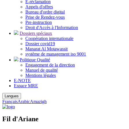
E-réclamation
Appels d'offres
Bureau d'ordre digital
Prise de Rendez-vous
Pre-instruction
Droit d'Accès à l'Information
Dossiers spéciaux
Coopération internationale
Dossier covid19
Manarat Al Motawassit
système de management iso 9001
Politique Qualité
Engagement de la direction
Manuel de qualité
Mentions légales
E-NOTE
Espace MRE
Langues
Français
Arabic
Amazigh
Fil d'Ariane