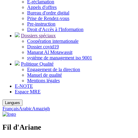
E-réclamation
Appels d'offres
Bureau d'ordre digital
Prise de Rendez-vous
Pre-instruction
Droit d'Accès à l'Information
Dossiers spéciaux
Coopération internationale
Dossier covid19
Manarat Al Motawassit
système de management iso 9001
Politique Qualité
Engagement de la direction
Manuel de qualité
Mentions légales
E-NOTE
Espace MRE
Langues
Français
Arabic
Amazigh
Fil d'Ariane