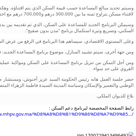
لاقتناء مسكن يتراوح ثمنه ما بين 300.000 درهم و700.000 درهم مع احتساب الرسوم.
السكني، وتسريع وتيرة استكمال برنامج “مدن بدون صفيح”.
وعلى المستوى الاقتصادي، سيساهم هذا البرنامج في الرفع من عرض ال
ومن جهة أخرى، سيتم تشييد المنازل، موضوع برنامج المساعدة الجديد، في 
القروي على حد سواء.
الوطني والتعمير والإسكان وسياسة المدينة السيدة فاطمة الزهراء المنص
بلاغ للديوان الملكي.
رابط الصفحة المخصصة لبرنامج دعم السكن :
ww.mhpv.gov.ma/%D8%A8%D8%B1%D9%86%D8%A7%D9%85.../