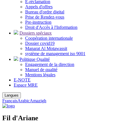
E-réclamation
Appels d'offres
Bureau d'ordre digital
Prise de Rendez-vous
Pre-instruction
Droit d'Accès à l'Information
Dossiers spéciaux
Coopération internationale
Dossier covid19
Manarat Al Motawassit
système de management iso 9001
Politique Qualité
Engagement de la direction
Manuel de qualité
Mentions légales
E-NOTE
Espace MRE
Langues
Français
Arabic
Amazigh
Fil d'Ariane