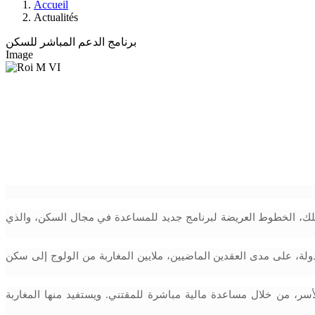
Accueil
Actualités
برنامج الدعم المباشر للسكن
Image
وخلال هذا الاجتماع، قدمت وزيرة إعداد التراب الوطني والتعمير والإسكان وسياسة المدينة، السيدة فاطمة الزهراء المنصوري، بين يدي جلالة الملك، الخطوط العريضة لبرنامج جديد للمساعدة في مجال السكن، والذي 
وبفضل الرعاية الملكية السامية، شهد قطاع الإسكان، ولاسيما الاجتماعي، تطورا مهما وتقدما ملموسا. ومكنت البرامج، التي تحظى بمساعدة الدولة، على مدى العقدين الماضيين، ملايين المغاربة من الولوج إلى سكن 
ويروم البرنامج الجديد، الذي يهم الفترة ما بين 2024 و2028، تجديد المقاربة المتعلقة بالمساعدة على تملك السكن ودعم القدرة الشرائية للأسر، من خلال مساعدة مالية مباشرة للمقتني. ويستفيد منها المغاربة 