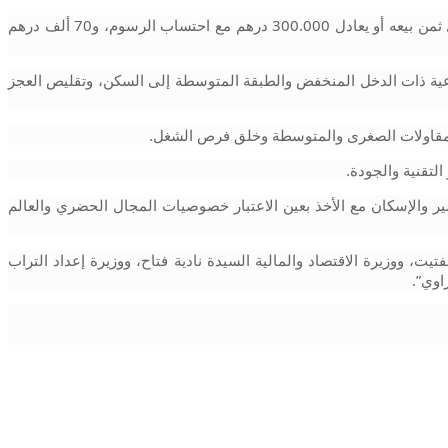
وسيتم تحديد مبالغ المساعدة حسب قيمة السكن الذي يتم اقتناؤه. وهكذا، تم تحديد مبلغ المساعدة في 100 ألف درهم من أجل اقتناء مسكن يقل ثمن بيعه أو يعادل 300.000 درهم مع احتساب الرسوم، و70 ألف درهم 
وسيمكن البرنامج الجديد للمساعدة على السكن، الذي تم تقديمه بين يدي جلالة الملك، على الصعيد الاجتماعي، من تسهيل ولوج الطبقات الاجتماعية ذات الدخل المنخفض والطبقة المتوسطة إلى السكن، وتقليص العجز 
المقاولات الصغرى والمتوسطة وخلق فرص الشغل.
لتقنية والجودة.
ومن أجل التمكن من تنزيل برنامج المساعدة على السكن ومواكبة عملية تجديد التخطيط العمراني والمجالي، سيتم إحداث 12 وكالة جهوية للتعمير والإسكان مع الأخذ بعين الاعتبار خصوصيات المجال الحضري والعالم 
حضر جلسة العمل هاته رئيس الحكومة السيد عزيز أخنوش، ومستشار صاحب الجلالة السيد فؤاد عالي الهمة، ووزير الداخلية السيد عبد الوافي لفتيت، ووزيرة الاقتصاد والمالية السيدة نادية فتاح، ووزيرة إعداد التراب 
اوي”.