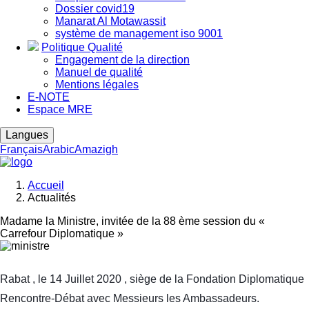
Dossier covid19
Manarat Al Motawassit
système de management iso 9001
Politique Qualité
Engagement de la direction
Manuel de qualité
Mentions légales
E-NOTE
Espace MRE
Langues
Français
Arabic
Amazigh
Accueil
Actualités
Fil
d'Ariane
Madame la Ministre, invitée de la 88 ème session du «
Carrefour Diplomatique »
Image
Rabat , le 14 Juillet 2020 , siège de la Fondation Diplomatique
Rencontre-Débat avec Messieurs les Ambassadeurs.