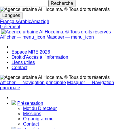
Rechecher
Langues
Français
Arabic
Amazigh
0 élément
Afficher — menu_icon
Masquer — menu_icon
menu_icon
Espace MRE 2026
Droit d'Accès à l'Information
Liens utiles
Contact
Afficher — Navigation principale
Masquer — Navigation
principale
Navigation
principale
Présentation
Mot du Directeur
Missions
Organigramme
Contact