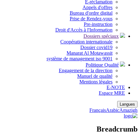
E-réclamation
Appels d'offres
Bureau d'ordre digital
Prise de Rendez-vous
Pre-instruction
Droit d'Accès à l'Information
Dossiers spéciaux
Coopération internationale
Dossier covid19
Manarat Al Motawassit
système de management iso 9001
Politique Qualité
Engagement de la direction
Manuel de qualité
Mentions légales
E-NOTE
Espace MRE
Langues
Français
Arabic
Amazigh
Breadcrumb