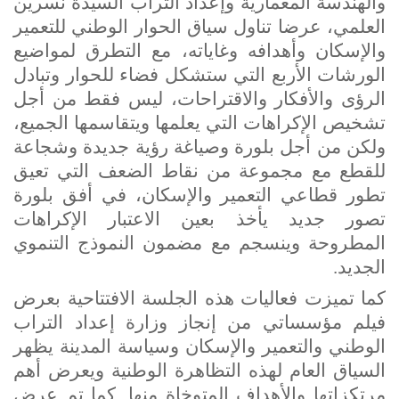
والهندسة المعمارية وإعداد التراب السيدة نسرين
العلمي، عرضا تناول سياق الحوار الوطني للتعمير
والإسكان وأهدافه وغاياته، مع التطرق لمواضيع
الورشات الأربع التي ستشكل فضاء للحوار وتبادل
الرؤى والأفكار والاقتراحات، ليس فقط من أجل
تشخيص الإكراهات التي يعلمها ويتقاسمها الجميع،
ولكن من أجل بلورة وصياغة رؤية جديدة وشجاعة
للقطع مع مجموعة من نقاط الضعف التي تعيق
تطور قطاعي التعمير والإسكان، في أفق بلورة
تصور جديد يأخذ بعين الاعتبار الإكراهات
المطروحة وينسجم مع مضمون النموذج التنموي
الجديد.
كما تميزت فعاليات هذه
الجلسة الافتتاحية
بعرض
فيلم مؤسساتي من إنجاز وزارة إعداد التراب
الوطني والتعمير والإسكان وسياسة المدينة يظهر
السياق العام لهذه التظاهرة الوطنية ويعرض أهم
مرتكزاتها والأهداف المتوخاة منها. كما تم عرض