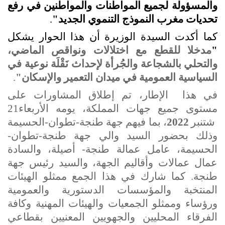
والمسؤولة لجميع المواطنات والمواطنين في رفع
تحديات مغرب النموذج التنموي الجديد"
.
كما أكدت السيدة الوزيرة أن هذا الحوار يشكل
"
مدخلا للقطع مع اختلالات ونواقص الماضي،
والتحلي بالشجاعة والجُرأة لإحداث نَقْلَة نوعية في
السياسية العمومية في ميدان التعمير والإسكان"
.
في هذا الإطار، تم إطلاق المشاورات على
مستوى جميع جهات المملكة، يومه الأربعاء
21
شتنبر
2022
، بما فيهم جهة طنجة-تطوان-الحسيمة
وذلك بحضور السيد والي جهة طنجة-تطوان-
الحسيمة، عامل عمالة طنجة- أصيلة، والسادة
عمال عمالات وأقاليم الجهة، والسيد رئيس جهة
طنجة. كما شارك في هذا الجمع ممثلو الهيئات
المنتخبة والمؤسسات الدستورية والعمومية
ورؤساء وممثلو الجمعيات والهيئات المهنية
وكافة
الفرقاء المحليين والجهويين المعنيين بقطاعي