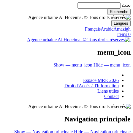
بحث
Langues
Français
Arabic
Amazigh
0 items
menu_icon
Show — menu_icon
Hide — menu_icon
Espace MRE 2026
Droit d'Accès à l'Information
Liens utiles
Contact
Navigation principale
Show — Navigation principale
Hide — Navigation principale