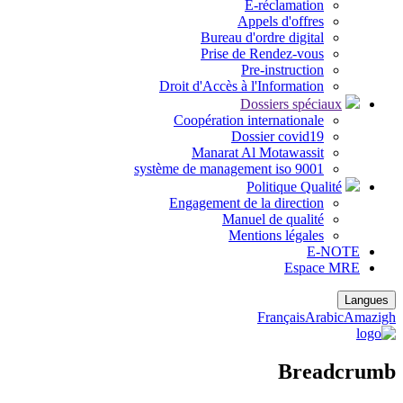
E-réclamation
Appels d'offres
Bureau d'ordre digital
Prise de Rendez-vous
Pre-instruction
Droit d'Accès à l'Information
Dossiers spéciaux
Coopération internationale
Dossier covid19
Manarat Al Motawassit
système de management iso 9001
Politique Qualité
Engagement de la direction
Manuel de qualité
Mentions légales
E-NOTE
Espace MRE
Langues
Français
Arabic
Amazigh
Breadcrumb