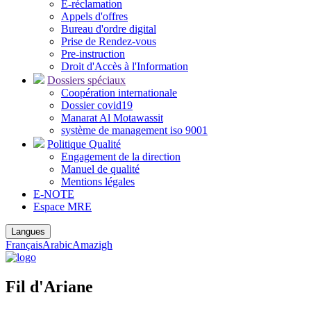
E-réclamation
Appels d'offres
Bureau d'ordre digital
Prise de Rendez-vous
Pre-instruction
Droit d'Accès à l'Information
Dossiers spéciaux
Coopération internationale
Dossier covid19
Manarat Al Motawassit
système de management iso 9001
Politique Qualité
Engagement de la direction
Manuel de qualité
Mentions légales
E-NOTE
Espace MRE
Langues
Français
Arabic
Amazigh
Fil d'Ariane