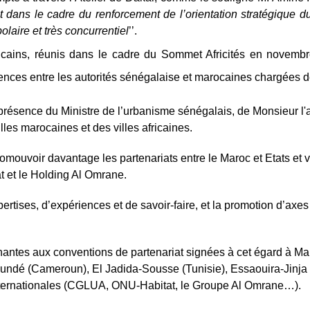
rit dans le cadre du renforcement de l’orientation stratégiqu
laire et très concurrentiel
’’.
fricains, réunis dans le cadre du Sommet Africités en novemb
ences entre les autorités sénégalaise et marocaines chargées de 
n présence du Ministre de l’urbanisme sénégalais, de Monsieur
les marocaines et des villes africaines.
mouvoir davantage les partenariats entre le Maroc et Etats et vill
 et le Holding Al Omrane.
rtises, d’expériences et de savoir-faire, et la promotion d’axe
enantes aux conventions de partenariat signées à cet égard à Ma
aoundé (Cameroun), El Jadida-Sousse (Tunisie), Essaouira-Jin
 internationales (CGLUA, ONU-Habitat, le Groupe Al Omrane…).