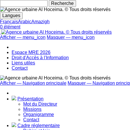
Rechecher
Langues
Français
Arabic
Amazigh
0 élément
Afficher — menu_icon
Masquer — menu_icon
menu_icon
Espace MRE 2026
Droit d'Accès à l'Information
Liens utiles
Contact
Afficher — Navigation principale
Masquer — Navigation princip
Navigation
principale
Présentation
Mot du Directeur
Missions
Organigramme
Contact
Cadre réglementaire