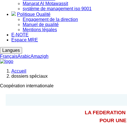
Manarat Al Motawassit
système de management iso 9001
Politique Qualité
Engagement de la direction
Manuel de qualité
Mentions légales
E-NOTE
Espace MRE
Langues
Français
Arabic
Amazigh
Accueil
dossiers spéciaux
Fil
d'Ariane
Coopération internationale
LA FEDERATION
POUR UNE