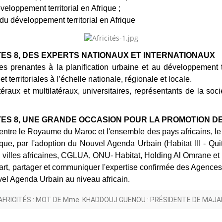
veloppement territorial en Afrique ;
 du développement territorial en Afrique
TES 8, DES EXPERTS NATIONAUX ET INTERNATIONAUX
s prenantes à la planification urbaine et au développement t
 territoriales à l’échelle nationale, régionale et locale.
raux et multilatéraux, universitaires, représentants de la soci
TES 8, UNE GRANDE OCCASION POUR LA PROMOTION DE
 entre le Royaume du Maroc et l'ensemble des pays africains, le
rique, par l'adoption du Nouvel Agenda Urbain (Habitat III - Qu
, villes africaines, CGLUA, ONU- Habitat, Holding Al Omrane et 
art, partager et communiquer l'expertise confirmée des Agences U
l Agenda Urbain au niveau africain.
AFRICITÉS : MOT DE Mme. KHADDOUJ GUENOU : PRÉSIDENTE DE MAJA