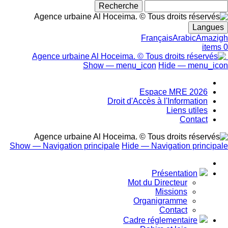
بحث
Langues
Français
Arabic
Amazigh
0 items
Show — menu_icon
Hide — menu_icon
menu_icon
Espace MRE 2026
Droit d'Accès à l'Information
Liens utiles
Contact
Show — Navigation principale
Hide — Navigation principale
Navigation
principale
Présentation
Mot du Directeur
Missions
Organigramme
Contact
Cadre réglementaire