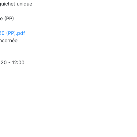
uichet unique
e (PP)
0 (PP).pdf
cernée
20 - 12:00