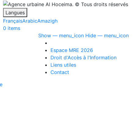
Langues
Français
Arabic
Amazigh
0 items
menu_icon
Show — menu_icon
Hide — menu_icon
Espace MRE 2026
Droit d'Accès à l'Information
Liens utiles
Contact
le