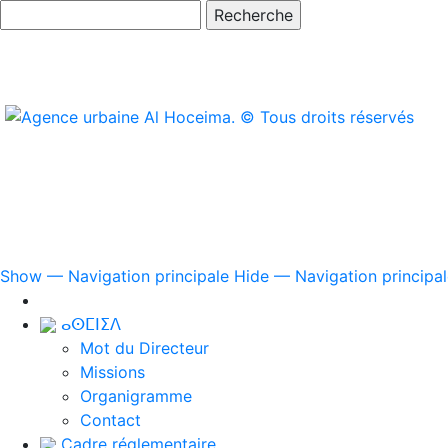
Search
Navigation
Show — Navigation principale
Hide — Navigation principa
principale
ⴰⵙⵎⵏⵉⴷ
Mot du Directeur
Missions
Organigramme
Contact
Cadre réglementaire