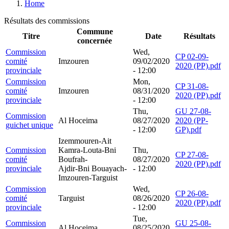
Home
Résultats des commissions
Commune
Titre
Date
Résultats
concernée
Commission
Wed,
CP 02-09-
comité
Imzouren
09/02/2020
2020 (PP).pdf
provinciale
- 12:00
Commission
Mon,
CP 31-08-
comité
Imzouren
08/31/2020
2020 (PP).pdf
provinciale
- 12:00
Thu,
GU 27-08-
Commission
Al Hoceima
08/27/2020
2020 (PP-
guichet unique
- 12:00
GP).pdf
Izemmouren-Ait
Commission
Kamra-Louta-Bni
Thu,
CP 27-08-
comité
Boufrah-
08/27/2020
2020 (PP).pdf
provinciale
Ajdir-Bni Bouayach-
- 12:00
Imzouren-Targuist
Commission
Wed,
CP 26-08-
comité
Targuist
08/26/2020
2020 (PP).pdf
provinciale
- 12:00
Tue,
Commission
GU 25-08-
Al Hoceima
08/25/2020