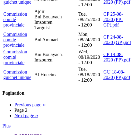
guichet unique
2020 (PP).pdf
- 12:00
Ajdir
Commission
Tue,
CP 25-08-
Bni Bouayach
comité
08/25/2020
2020 (PP-
Imzouren
provinciale
- 12:00
GP).pdf
Targuist
Commission
Mon,
CP 24-08-
comité
Bni Ammart
08/24/2020
2020 (GP).pdf
provinciale
- 12:00
Commission
Wed,
Bni Bouayach-
CP 19-08-
comité
08/19/2020
Imzouren
2020 (PP).pdf
provinciale
- 12:00
Tue,
Commission
GU 18-08-
Al Hoceima
08/18/2020
guichet unique
2020 (PP).pdf
- 12:00
Pagination
Previous page
‹‹
Page 2
Next page
››
Plus