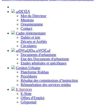
ⴰⵙⵎⵏⵉⴷ
Mot du Directeur
Missions
Organigramme
Contact
Cadre réglementaire
Dahirs et lois
Décrets et Arrêtés
Circulaires
ⴰⵙⵖⴰⵡⵙⴰ ⴰⵖⵔⵎⴰⵏ
Documents d'urbanisme
Etat des Documents d'urbanisme
Etudes générales et spécifiques
Gestion Urbaine
Plateforme Rokhas
Procédures
Résultat des commissions d’instruction
Rémunération des services rendus
E-Services
E-Note
Offres d'Emploi
Géoportail