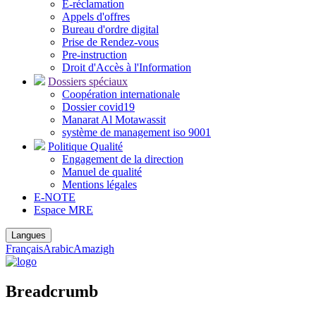
E-réclamation
Appels d'offres
Bureau d'ordre digital
Prise de Rendez-vous
Pre-instruction
Droit d'Accès à l'Information
Dossiers spéciaux
Coopération internationale
Dossier covid19
Manarat Al Motawassit
système de management iso 9001
Politique Qualité
Engagement de la direction
Manuel de qualité
Mentions légales
E-NOTE
Espace MRE
Langues
Français
Arabic
Amazigh
Breadcrumb