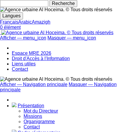
Rechecher
Langues
Français
Arabic
Amazigh
0 élément
Afficher — menu_icon
Masquer — menu_icon
menu_icon
Espace MRE 2026
Droit d'Accès à l'Information
Liens utiles
Contact
Afficher — Navigation principale
Masquer — Navigation
principale
Navigation
principale
Présentation
Mot du Directeur
Missions
Organigramme
Contact