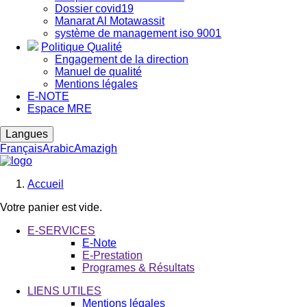
Dossier covid19
Manarat Al Motawassit
système de management iso 9001
Politique Qualité
Engagement de la direction
Manuel de qualité
Mentions légales
E-NOTE
Espace MRE
Langues
Français
Arabic
Amazigh
Accueil
Fil
Votre panier est vide.
d'Ariane
E-SERVICES
E-Note
E-Prestation
Programes & Résultats
LIENS UTILES
Mentions légales