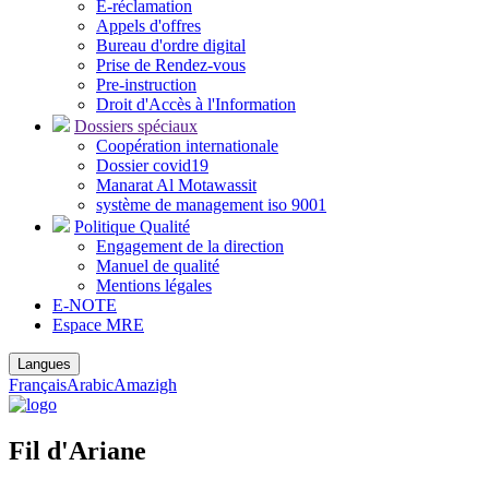
E-réclamation
Appels d'offres
Bureau d'ordre digital
Prise de Rendez-vous
Pre-instruction
Droit d'Accès à l'Information
Dossiers spéciaux
Coopération internationale
Dossier covid19
Manarat Al Motawassit
système de management iso 9001
Politique Qualité
Engagement de la direction
Manuel de qualité
Mentions légales
E-NOTE
Espace MRE
Langues
Français
Arabic
Amazigh
Fil d'Ariane