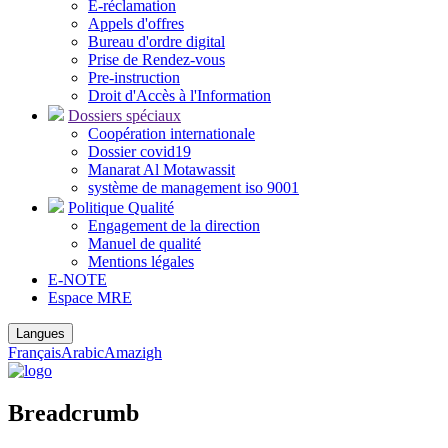
E-réclamation
Appels d'offres
Bureau d'ordre digital
Prise de Rendez-vous
Pre-instruction
Droit d'Accès à l'Information
Dossiers spéciaux
Coopération internationale
Dossier covid19
Manarat Al Motawassit
système de management iso 9001
Politique Qualité
Engagement de la direction
Manuel de qualité
Mentions légales
E-NOTE
Espace MRE
Langues
Français
Arabic
Amazigh
Breadcrumb