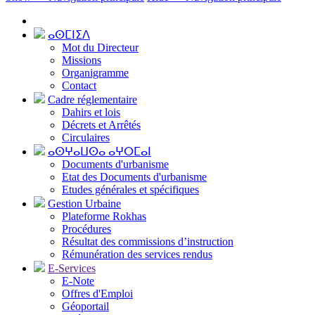
ⴰⵙⵎⵏⵉⴷ
Mot du Directeur
Missions
Organigramme
Contact
Cadre réglementaire
Dahirs et lois
Décrets et Arrêtés
Circulaires
ⴰⵙⵖⴰⵡⵙⴰ ⴰⵖⵔⵎⴰⵏ
Documents d'urbanisme
Etat des Documents d'urbanisme
Etudes générales et spécifiques
Gestion Urbaine
Plateforme Rokhas
Procédures
Résultat des commissions d’instruction
Rémunération des services rendus
E-Services
E-Note
Offres d'Emploi
Géoportail