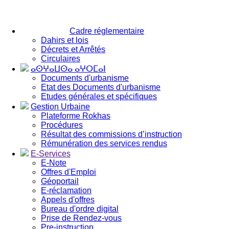
Cadre réglementaire
Dahirs et lois
Décrets et Arrêtés
Circulaires
ⴰⵙⵖⴰⵡⵙⴰ ⴰⵖⵔⵎⴰⵏ
Documents d'urbanisme
Etat des Documents d'urbanisme
Etudes générales et spécifiques
Gestion Urbaine
Plateforme Rokhas
Procédures
Résultat des commissions d’instruction
Rémunération des services rendus
E-Services
E-Note
Offres d'Emploi
Géoportail
E-réclamation
Appels d'offres
Bureau d'ordre digital
Prise de Rendez-vous
Pre-instruction