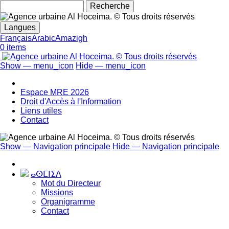
Search
Langues
Français
Arabic
Amazigh
0 items
Show — menu_icon
Hide — menu_icon
menu_icon
Espace MRE 2026
Droit d'Accès à l'Information
Liens utiles
Contact
Show — Navigation principale
Hide — Navigation principale
Navigation
principale
ⴰⵙⵎⵏⵉⴷ
Mot du Directeur
Missions
Organigramme
Contact