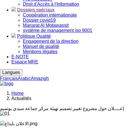
Droit d'Accès à l'Information
Dossiers spéciaux
Coopération internationale
Dossier covid19
Manarat Al Motawassit
système de management iso 9001
Politique Qualité
Engagement de la direction
Manuel de qualité
Mentions légales
E-NOTE
Espace MRE
Langues
Français
Arabic
Amazigh
Home
Actualités
Breadcrumb
إعــــلان حول مشروع تغيير تصميم تهيئة مركز جماعة سيدي بوتميم
Image