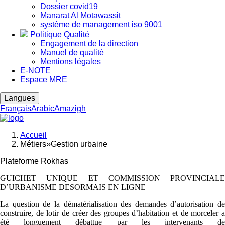
Dossier covid19
Manarat Al Motawassit
système de management iso 9001
Politique Qualité
Engagement de la direction
Manuel de qualité
Mentions légales
E-NOTE
Espace MRE
Langues
Français
Arabic
Amazigh
Accueil
Métiers»Gestion urbaine
Fil
d'Ariane
Plateforme Rokhas
GUICHET UNIQUE ET COMMISSION PROVINCIALE
D’URBANISME DESORMAIS EN LIGNE
La question de la dématérialisation des demandes d’autorisation de
construire, de lotir de créer des groupes d’habitation et de morceler a
été longuement débattue par les intervenants de