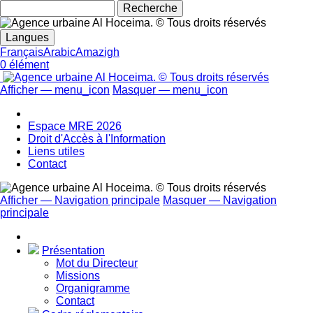
Rechecher
Langues
Français
Arabic
Amazigh
0 élément
Afficher — menu_icon
Masquer — menu_icon
menu_icon
Espace MRE 2026
Droit d'Accès à l'Information
Liens utiles
Contact
Afficher — Navigation principale
Masquer — Navigation
principale
Navigation
principale
Présentation
Mot du Directeur
Missions
Organigramme
Contact