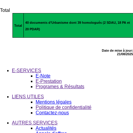
Total
40 documents d’Urbanisme dont 39 homologués (2 SDAU, 18 PA et
Total
20 PDAR)
Date de mise à jour:
21/08/2025
E-SERVICES
E-Note
E-Prestation
Programes & Résultats
LIENS UTILES
Mentions légales
Politique de confidentialité
Contactez-nous
AUTRES SERVICES
Actualités