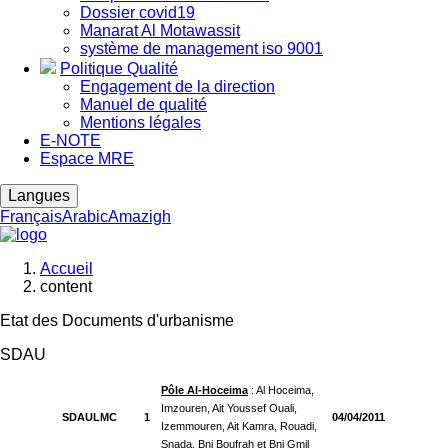
Dossier covid19
Manarat Al Motawassit
système de management iso 9001
Politique Qualité
Engagement de la direction
Manuel de qualité
Mentions légales
E-NOTE
Espace MRE
Langues
Français
Arabic
Amazigh
Accueil
content
Fil
d'Ariane
Etat des Documents d'urbanisme
SDAU
Pôle Al-Hoceima
: Al Hoceima,
Imzouren, Ait Youssef Ouali,
SDAULMC
1
04/04/2011
Izemmouren, Ait Kamra, Rouadi,
Snada, Bni Boufrah et Bni Gmil