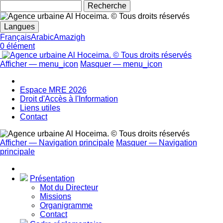
Rechecher
Langues
Français
Arabic
Amazigh
0 élément
Afficher — menu_icon
Masquer — menu_icon
menu_icon
Espace MRE 2026
Droit d'Accès à l'Information
Liens utiles
Contact
Afficher — Navigation principale
Masquer — Navigation
principale
Navigation
principale
Présentation
Mot du Directeur
Missions
Organigramme
Contact