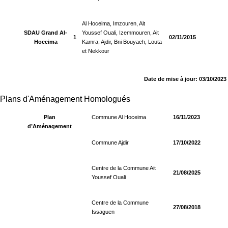
Al Hoceima, Imzouren, Ait
SDAU Grand Al-
Youssef Ouali, Izemmouren, Ait
1
02/11/2015
Hoceima
Kamra, Ajdir, Bni Bouyach, Louta
et Nekkour
Date de mise à jour: 03/10/2023
Plans d'Aménagement Homologués
Plan
Commune Al Hoceima
16/11/2023
d’Aménagement
Commune Ajdir
17/10/2022
Centre de la Commune Ait
21/08/2025
Youssef Ouali
Centre de la Commune
27/08/2018
Issaguen