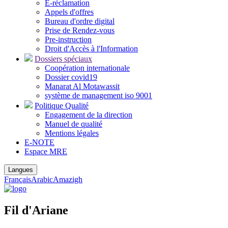
E-réclamation
Appels d'offres
Bureau d'ordre digital
Prise de Rendez-vous
Pre-instruction
Droit d'Accès à l'Information
Dossiers spéciaux
Coopération internationale
Dossier covid19
Manarat Al Motawassit
système de management iso 9001
Politique Qualité
Engagement de la direction
Manuel de qualité
Mentions légales
E-NOTE
Espace MRE
Langues
Français
Arabic
Amazigh
Fil d'Ariane