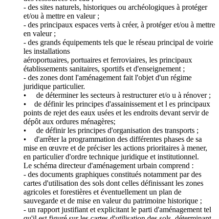
- des sites naturels, historiques ou archéologiques à protéger
et/ou à mettre en valeur ;
- des principaux espaces verts à créer, à protéger et/ou à mettre
en valeur ;
- des grands équipements tels que le réseau principal de voirie
les installations
aéroportuaires, portuaires et ferroviaires, les principaux
établissements sanitaires, sportifs et d'enseignement ;
- des zones dont l'aménagement fait l'objet d'un régime
juridique particulier.
• de déterminer les secteurs à restructurer et/o u à rénover ;
• de définir les principes d'assainissement et l es principaux
points de rejet des eaux usées et les endroits devant servir de
dépôt aux ordures ménagères;
• de définir les principes d'organisation des transports ;
• d'arrêter la programmation des différentes phases de sa
mise en œuvre et de préciser les actions prioritaires à mener,
en particulier d'ordre technique juridique et institutionnel.
Le schéma directeur d'aménagement urbain comprend :
- des documents graphiques constitués notamment par des
cartes d'utilisation des sols dont celles définissant les zones
agricoles et forestières et éventuellement un plan de
sauvegarde et de mise en valeur du patrimoine historique ;
- un rapport justifiant et explicitant le parti d'aménagement tel
qu'il est figuré sur les cartes d'utilisation des sols, déterminant