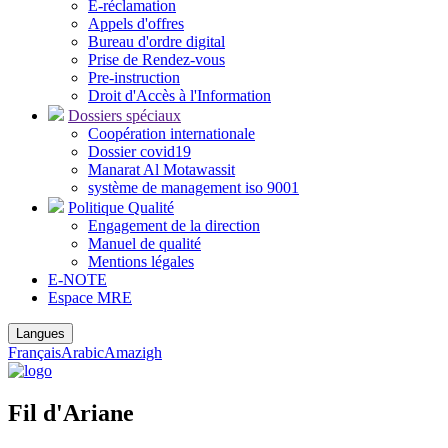
E-réclamation
Appels d'offres
Bureau d'ordre digital
Prise de Rendez-vous
Pre-instruction
Droit d'Accès à l'Information
Dossiers spéciaux
Coopération internationale
Dossier covid19
Manarat Al Motawassit
système de management iso 9001
Politique Qualité
Engagement de la direction
Manuel de qualité
Mentions légales
E-NOTE
Espace MRE
Langues
Français
Arabic
Amazigh
Fil d'Ariane