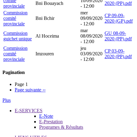
comité
10/09/2020
Bni Bouayach
2020 (PP).pdf
provinciale
- 12:00
Commission
mer
CP 09-09-
comité
Bni Bchir
09/09/2020
2020 (GP).pdf
provinciale
- 12:00
mar
Commission
GU 08-09-
Al Hoceima
08/09/2020
guichet unique
2020 (PP).pdf
- 12:00
Commission
jeu
CP 03-09-
comité
Imzouren
03/09/2020
2020 (PP).pdf
provinciale
- 12:00
Pagination
Page 1
Page suivante
››
Plus
E-SERVICES
E-Note
E-Prestation
Programes & Résultats