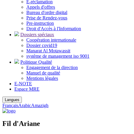
E-réclamation
Appels d'offres
Bureau d'ordre digital
Prise de Rendez-vous
Pre-instruction
Droit d'Accès à l'Information
Dossiers spéciaux
Coopération internationale
Dossier covid19
Manarat Al Motawassit
système de management iso 9001
Politique Qualité
Engagement de la direction
Manuel de qualité
Mentions légales
E-NOTE
Espace MRE
Langues
Français
Arabic
Amazigh
Fil d'Ariane