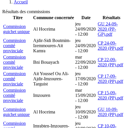
Accueil
Résultats des commissions
Titre
Commune concernée
Date
Résultats
jeu
GU 24-09-
Commission
Al Hoceima
24/09/2020
2020 (PP-
guichet unique
- 12:00
GP).pdf
Commission
Ajdir-Sidi Boutmim-
jeu
CP 24-09-
comité
Izemmouren-Ait
24/09/2020
2020 (PP).pdf
provinciale
Kamra
- 12:00
Commission
mar
CP 22-09-
comité
Bni Bouayach
22/09/2020
2020 (PP).pdf
provinciale
- 12:00
Commission
Ait Youssef Ou Ali-
jeu
CP 17-09-
comité
Ajdir-Imzouren-
17/09/2020
2020 (PP).pdf
provinciale
Targuist
- 12:00
Commission
mar
CP 15-09-
comité
Imzouren
15/09/2020
2020 (PP).pdf
provinciale
- 12:00
jeu
Commission
GU 10-09-
Al Hoceima
10/09/2020
guichet unique
2020 (PP).pdf
- 12:00
Commission
jeu
Imrabten-Imzouren-
CP 10-09-