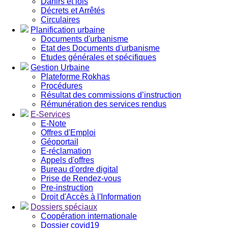
Dahirs et lois
Décrets et Arrêtés
Circulaires
Planification urbaine
Documents d'urbanisme
Etat des Documents d'urbanisme
Etudes générales et spécifiques
Gestion Urbaine
Plateforme Rokhas
Procédures
Résultat des commissions d’instruction
Rémunération des services rendus
E-Services
E-Note
Offres d'Emploi
Géoportail
E-réclamation
Appels d'offres
Bureau d'ordre digital
Prise de Rendez-vous
Pre-instruction
Droit d'Accès à l'Information
Dossiers spéciaux
Coopération internationale
Dossier covid19