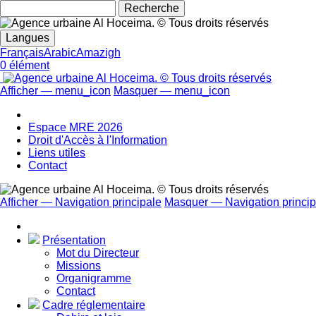
Rechecher
Langues
Français
Arabic
Amazigh
0 élément
Afficher — menu_icon
Masquer — menu_icon
menu_icon
Espace MRE 2026
Droit d'Accès à l'Information
Liens utiles
Contact
Afficher — Navigation principale
Masquer — Navigation princip
Navigation
principale
Présentation
Mot du Directeur
Missions
Organigramme
Contact
Cadre réglementaire